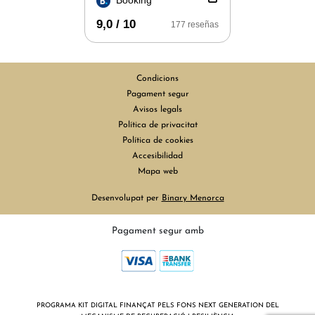
Booking
9,0 / 10
177 reseñas
Condicions
Pagament segur
Avisos legals
Política de privacitat
Política de cookies
Accesibilidad
Mapa web
Desenvolupat per
Binary Menorca
Pagament segur amb
PROGRAMA KIT DIGITAL FINANÇAT PELS FONS NEXT GENERATION DEL