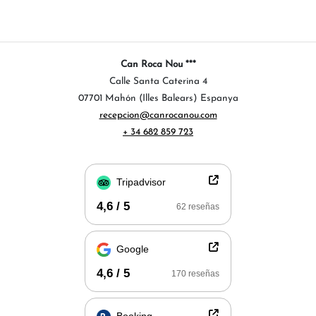
Can Roca Nou ***
Calle Santa Caterina 4
07701 Mahón (Illes Balears) Espanya
recepcion@canrocanou.com
+ 34 682 859 723
Tripadvisor
4,6 / 5
62 reseñas
Google
4,6 / 5
170 reseñas